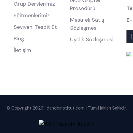
İade ve İptal
Grup Derslerimiz
Prosedürü
Te
Eğitmenlerimiz
Mesafeli Satış
E-
Seviyeni Tespit Et
Sözleşmesi
Blog
Üyelik Sözleşmesi
İletişim
© Copyright 2026 | dandeinstitut.com | Tüm Hakları Saklıdır.