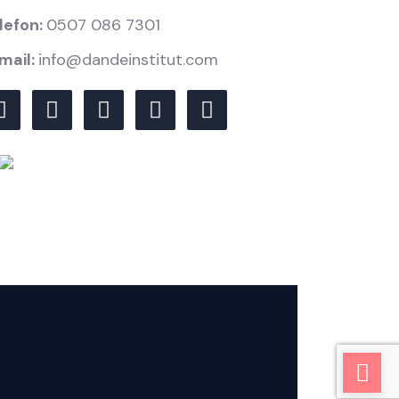
lefon:
0507 086 7301
mail:
info@dandeinstitut.com