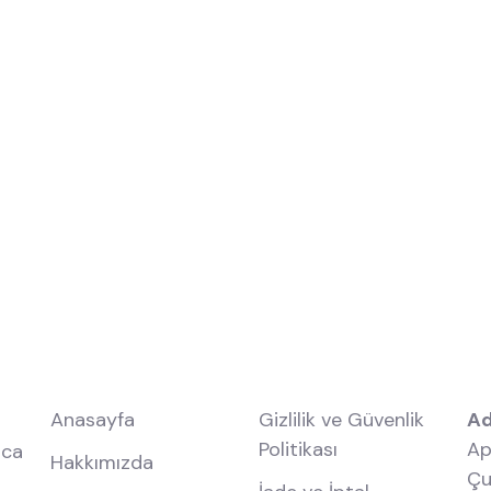
Hızlı Menü
Kurumsal
İl
Anasayfa
Gizlilik ve Güvenlik
Ad
Politikası
Ap
nca
Hakkımızda
Çu